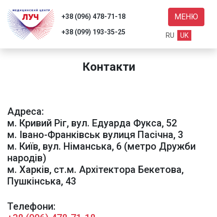
МЕНЮ
+38 (096) 478-71-18
+38 (099) 193-35-25
RU
UK
Контакти
уги
уки
Адреса:
м. Кривий Ріг, вул. Едуарда Фукса, 52
нас
м. Івано-Франківськ вулиця Пасічна, 3
ті
м. Київ, вул. Німанська, 6 (метро Дружби
народів)
акти
м. Харків, ст.м. Архітектора Бекетова,
Пушкінська, 43
Пошук
Телефони: