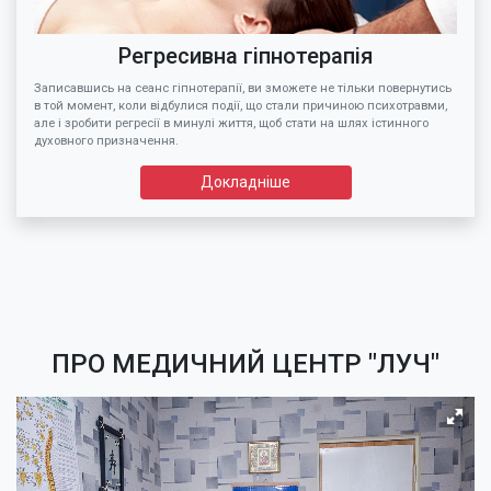
Регресивна гіпнотерапія
Записавшись на сеанс гіпнотерапії, ви зможете не тільки повернутись
в той момент, коли відбулися події, що стали причиною психотравми,
але і зробити регресії в минулі життя, щоб стати на шлях істинного
О
духовного призначення.
Докладніше
ПРО МЕДИЧНИЙ ЦЕНТР "ЛУЧ"