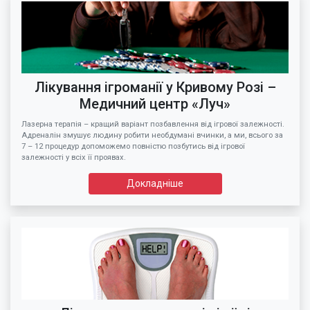
Лікування ігроманії у Кривому Розі –
Медичний центр «Луч»
Лазерна терапія – кращий варіант позбавлення від ігрової залежності.
Адреналін змушує людину робити необдумані вчинки, а ми, всього за
7 – 12 процедур допоможемо повністю позбутись від ігрової
залежності у всіх її проявах.
Докладніше