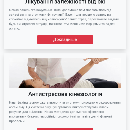
Лікування залежності від їжі
Сеанс лазерного кодування 100% допоможе вам позбавитись від
зайвої ваги та отримати фігуру мрії. Вже після першого сеансу ви
спокійно відмовтесь від колись улюблених страв, перестанете заїдати
будь-які стресові ситуації, почнете їсти меншими порціями та радіти
життю.
Докладніше
Антистресова кінезіологія
Наші фахівці допоможуть включити систему природного оздоровлення
організму. Ця система змушує організм використовувати власні
ресурси для зцілення. Наша методика допомагає ефективно
вирішувати будь-які емоційні, психологічні та навіть деякі фізичні
проблеми.