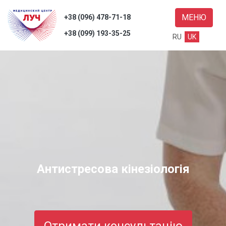
МЕНЮ
+38 (096) 478-71-18
+38 (099) 193-35-25
RU
UK
уги
уки
нас
ті
Антистресова кінезіологія
акти
Пошук