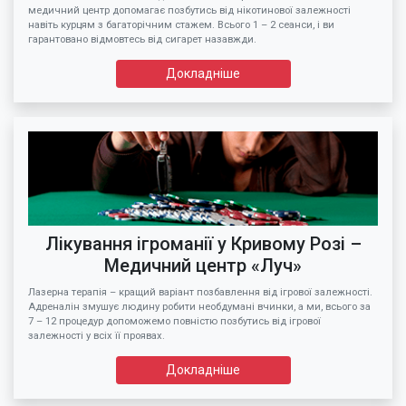
медичний центр допомагає позбутись від нікотинової залежності
навіть курцям з багаторічним стажем. Всього 1 – 2 сеанси, і ви
гарантовано відмовтесь від сигарет назавжди.
Докладніше
Лікування ігроманії у Кривому Розі –
Медичний центр «Луч»
Лазерна терапія – кращий варіант позбавлення від ігрової залежності.
Адреналін змушує людину робити необдумані вчинки, а ми, всього за
7 – 12 процедур допоможемо повністю позбутись від ігрової
залежності у всіх її проявах.
Докладніше