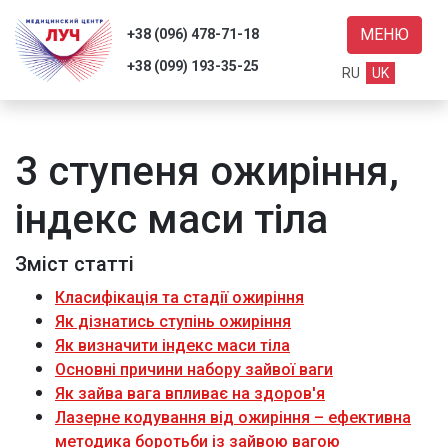
МЕНЮ
+38 (096) 478-71-18
+38 (099) 193-35-25
RU
UK
3 ступеня ожиріння,
уги
індекс маси тіла
уки
нас
Зміст статті
Класифікація та стадії ожиріння
ті
Як дізнатись ступінь ожиріння
акти
Як визначити індекс маси тіла
Основні причини набору зайвої ваги
Як зайва вага впливає на здоров'я
Лазерне кодування від ожиріння – ефективна
Пошук
методика боротьби із зайвою вагою