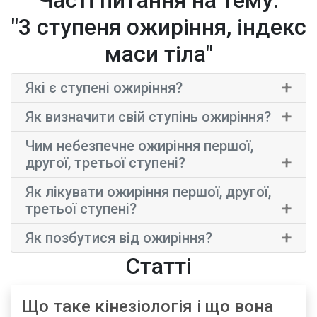
Часті питання на тему:
"3 ступеня ожиріння, індекс
маси тіла"
×
Які є ступені ожиріння?
×
Як визначити свій ступінь ожиріння?
Чим небезпечне ожиріння першої,
×
другої, третьої ступені?
Як лікувати ожиріння першої, другої,
×
третьої ступені?
×
Як позбутися від ожиріння?
Статті
Що таке кінезіологія і що вона