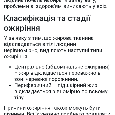
людина почала набирати зайву вагу,
проблеми зі здоров'ям виникають у всіх.
Класифікація та стадії
ожиріння
У зв'язку з тим, що жирова тканина
відкладається в тілі людини
нерівномірно, виділяють наступні типи
ожиріння.
Центральне (абдомінальне ожиріння)
– жир відкладається переважно в
зоні черевної порожнини.
Периферичний – підшкірний жир
відкладається рівномірно по всьому
тілу.
Причини ожиріння також можуть бути
різними. Всі їх умовно прийнято розділяти