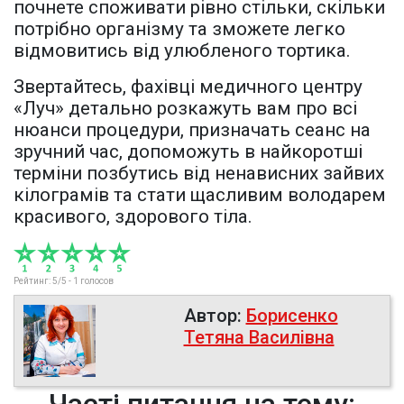
почнете споживати рівно стільки, скільки
потрібно організму та зможете легко
відмовитись від улюбленого тортика.
Звертайтесь, фахівці медичного центру
«Луч» детально розкажуть вам про всі
нюанси процедури, призначать сеанс на
зручний час, допоможуть в найкоротші
терміни позбутись від ненависних зайвих
кілограмів та стати щасливим володарем
красивого, здорового тіла.
Рейтинг:
5
/5 -
1
голосов
Автор:
Борисенко
Тетяна Василівна