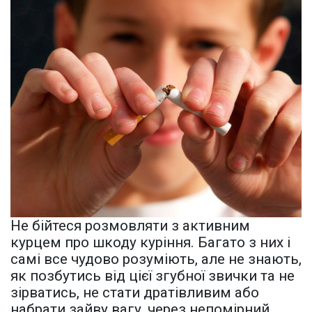
Не бійтеся розмовляти з активним
курцем про шкоду куріння. Багато з них і
самі все чудово розуміють, але не знають,
як позбутись від цієї згубної звички та не
зірватись, не стати дратівливим або
набрати зайву вагу, через непомірний