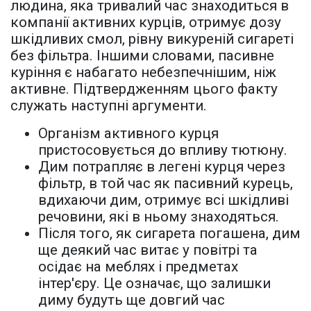
людина, яка тривалий час знаходиться в
компанії активних курців, отримує дозу
шкідливих смол, рівну викуреній сигареті
без фільтра. Іншими словами, пасивне
куріння є набагато небезпечнішим, ніж
активне. Підтвердженням цього факту
служать наступні аргументи.
Організм активного курця
пристосовується до впливу тютюну.
Дим потрапляє в легені курця через
фільтр, в той час як пасивний курець,
вдихаючи дим, отримує всі шкідливі
речовини, які в ньому знаходяться.
Після того, як сигарета погашена, дим
ще деякий час витає у повітрі та
осідає на меблях і предметах
інтер'єру. Це означає, що залишки
диму будуть ще довгий час