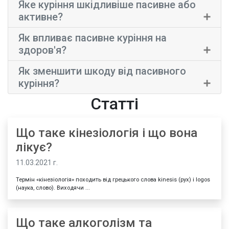
Яке куріння шкідливіше пасивне або
×
активне?
Як впливає пасивне куріння на
×
здоров'я?
Як зменшити шкоду від пасивного
×
куріння?
Статті
Що таке кінезіологія і що вона
лікує?
11.03.2021 г.
Термін «кінезіологія» походить від грецького слова kinesis (рух) і logos
(наука, слово). Виходячи ...
Що таке алкоголізм та