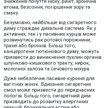
зниження почуття нюху, риніт, хронічна
втома, безсоння, погіршення зору та
смаку.
Безумовно, найбільше від сигаретного
диму страждає дихальна система. Як у
активних, так і у пасивних курців може
розвинутись рак ротової порожнини,
трахеї або бронхів. Більш того,
канцерогени тютюнового диму, можуть
призвести до виникнення пухлин органів
шлунково-кишкового тракту, нирок,
молочної залози та сечового міхура.
Дуже небезпечне пасивне куріння для
вагітних жінок. Вдихання сигаретних
смол може призвести до передчасних
пологів. Більш того, сигаретний дим
призводить до розвитку алергічних
реакцій, бронхіальної астми або