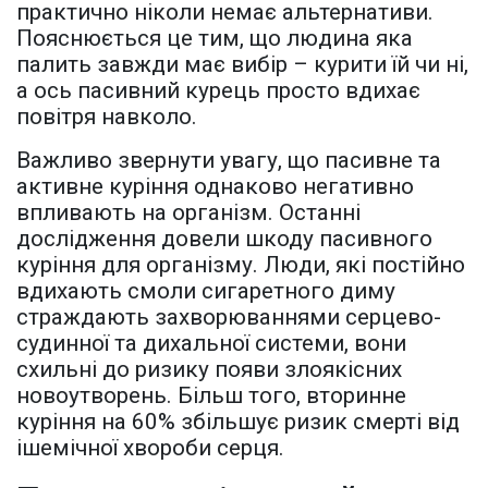
практично ніколи немає альтернативи.
Пояснюється це тим, що людина яка
палить завжди має вибір – курити їй чи ні,
а ось пасивний курець просто вдихає
повітря навколо.
Важливо звернути увагу, що пасивне та
активне куріння однаково негативно
впливають на організм. Останні
дослідження довели шкоду пасивного
куріння для організму. Люди, які постійно
вдихають смоли сигаретного диму
страждають захворюваннями серцево-
судинної та дихальної системи, вони
схильні до ризику появи злоякісних
новоутворень. Більш того, вторинне
куріння на 60% збільшує ризик смерті від
ішемічної хвороби серця.