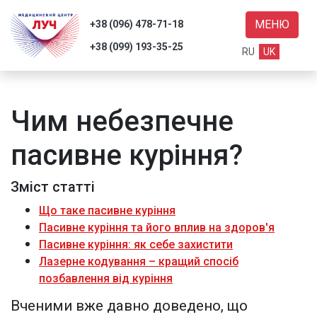
МЕНЮ
+38 (096) 478-71-18
+38 (099) 193-35-25
RU
UK
Чим небезпечне
уги
пасивне куріння?
уки
нас
Зміст статті
Що таке пасивне куріння
ті
Пасивне куріння та його вплив на здоров'я
акти
Пасивне куріння: як себе захистити
Лазерне кодування – кращий спосіб
позбавлення від куріння
Пошук
Вченими вже давно доведено, що