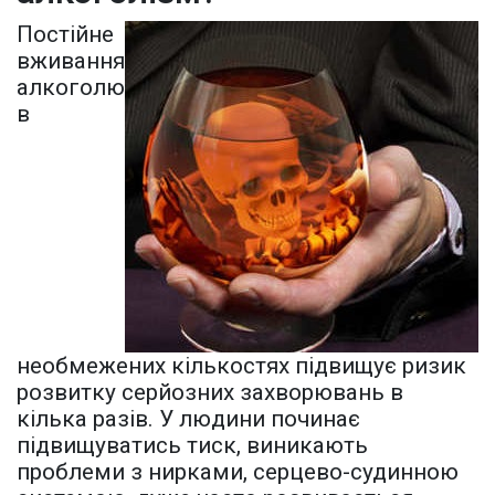
Постійне
вживання
алкоголю
в
необмежених кількостях підвищує ризик
розвитку серйозних захворювань в
кілька разів. У людини починає
підвищуватись тиск, виникають
проблеми з нирками, серцево-судинною