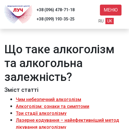
МЕНЮ
+38 (096) 478-71-18
+38 (099) 193-35-25
RU
UK
Що таке алкоголізм
уги
та алкогольна
уки
залежність?
нас
ті
Зміст статті
акти
Чим небезпечний алкоголізм
Алкоголізм: ознаки та симптоми
Три стадії алкоголізму
Лазерне кодування – найефективніший метод
Пошук
лікування алкоголізму