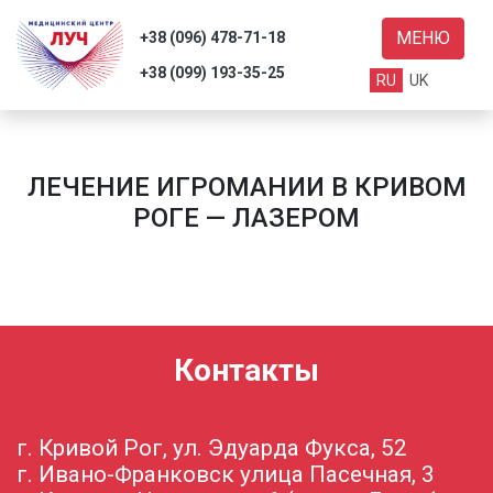
МЕНЮ
+38 (096) 478-71-18
+38 (099) 193-35-25
RU
UK
ЛЕЧЕНИЕ ИГРОМАНИИ В КРИВОМ
ги
РОГЕ — ЛАЗЕРОМ
ывы
с
ьи
Контакты
акты
г. Кривой Рог, ул. Эдуарда Фукса, 52
Поиск
г. Ивано-Франковск улица Пасечная, 3